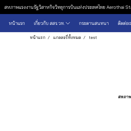
สหภาพแรงงานรัฐวิสาหกิจวิทยุการบินแห่งประเทศไทย Aerothai St
หน้าแรก
เกี่ยวกับ สสร.วท.
กระดานสนทนา
ติดต่อเ
หน้าแรก
แกลลอรี่ทั้งหมด
test
สหภาพแ